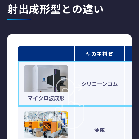
射出成形型との違い
型の主材質
重
シリコーンゴム
軽
マイクロ波成形
金属
重