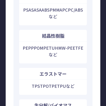
PS
AS
ASA
ABS
PMMA
PC
PC/ABS
など
結晶性樹脂
PE
PP
POM
PET
UHMW-PE
ETFE
など
エラストマー
TPS
TPO
TPE
TPU
など
生分解/バイオマス